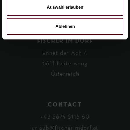
Auswahl erlauben
Ablehnen
FISCHER IM DORF
Ennet der Ach 4
6611 Heiterwang
Österreich
CONTACT
+43 5674 5116 60
urlaub@fischerimdorf.at