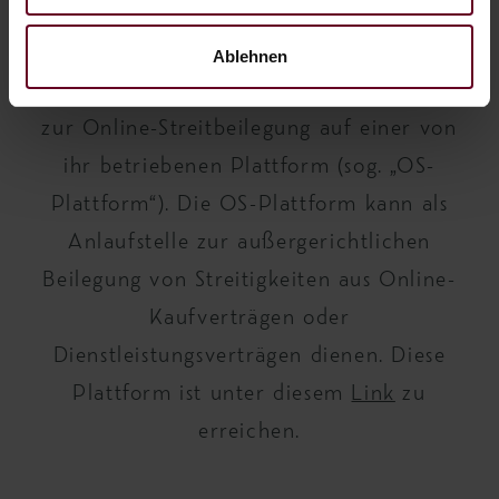
Informationen zur Online-Streitbeilegung
gemäß Art. 14. Abs. 1 ODR-VO:
Ablehnen
Die EU-Kommission bietet die Möglichkeit
zur Online-Streitbeilegung auf einer von
ihr betriebenen Plattform (sog. „OS-
Plattform“). Die OS-Plattform kann als
Anlaufstelle zur außergerichtlichen
Beilegung von Streitigkeiten aus Online-
Kaufverträgen oder
Dienstleistungsverträgen dienen. Diese
Plattform ist unter diesem
Link
zu
erreichen.