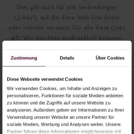
Dies gilt auch für alle Verbindungen
(„Links“), auf die diese Web-Site direkt
oder indirekt verweist. Für alle diese Links
gilt: Wir möchten ausdrücklich betonen,
dass wir keinerlei Einfluss auf die
Zustimmung
Details
Über Cookies
Gestaltung und die Inhalte der von uns
gelinkten Seiten haben. Deshalb
Diese Webseite verwendet Cookies
distanzieren wir uns hiermit ausdrücklich
Wir verwenden Cookies, um Inhalte und Anzeigen zu
von allen Inhalten aller gelinkten Seiten
personalisieren, Funktionen für soziale Medien anbieten
unserer Homepage und machen uns ihre
zu können und die Zugriffe auf unsere Website zu
Inhalte nicht zu eigen. Wir übernehmen
analysieren. Außerdem geben wir Informationen zu Ihrer
Verwendung unserer Website an unsere Partner für
keinerlei Haftung für die Inhalte der
soziale Medien, Werbung und Analysen weiter. Unsere
Seiten, auf die von unseren eigenen
Partner führen diese Informationen möglicherweise mit