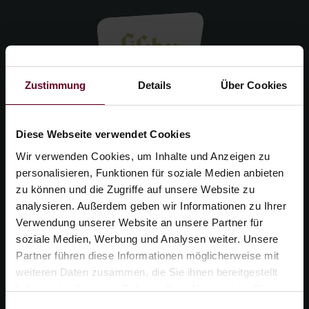
Zustimmung
Details
Über Cookies
Diese Webseite verwendet Cookies
Wir verwenden Cookies, um Inhalte und Anzeigen zu
personalisieren, Funktionen für soziale Medien anbieten
zu können und die Zugriffe auf unsere Website zu
analysieren. Außerdem geben wir Informationen zu Ihrer
FISCHER IM DORF
Verwendung unserer Website an unsere Partner für
soziale Medien, Werbung und Analysen weiter. Unsere
Ennet der Ach 4
Partner führen diese Informationen möglicherweise mit
6611 Heiterwang
weiteren Daten zusammen, die Sie ihnen bereitgestellt
haben oder die sie im Rahmen Ihrer Nutzung der Dienste
Österreich
gesammelt haben.